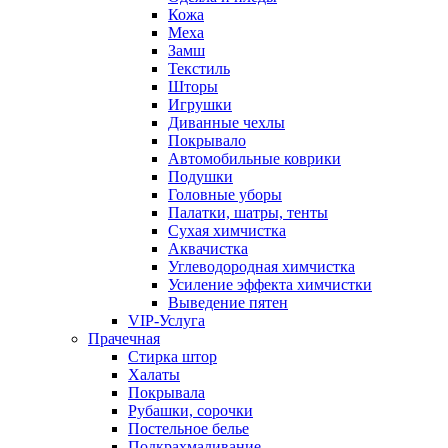
Кожа
Меха
Замш
Текстиль
Шторы
Игрушки
Диванные чехлы
Покрывало
Автомобильные коврики
Подушки
Головные уборы
Палатки, шатры, тенты
Сухая химчистка
Аквачистка
Углеводородная химчистка
Усиление эффекта химчистки
Выведение пятен
VIP-Услуга
Прачечная
Стирка штор
Халаты
Покрывала
Рубашки, сорочки
Постельное белье
Подкрахмаливание